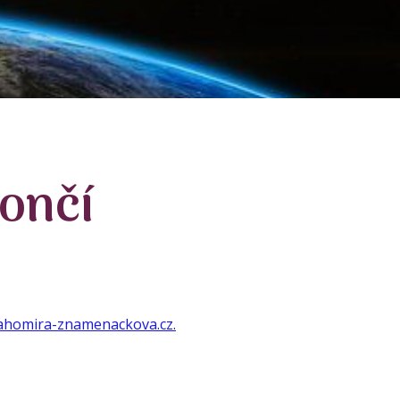
ončí
homira-znamenackova.cz.