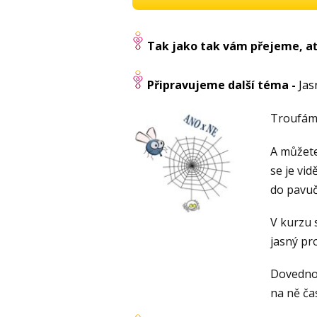
Tak jako tak vám přejeme, ať
Připravujeme další téma -
Jas
Troufám 
A můžete 
se je vid
do pavuč
V kurzu 
jasný pro
Dovednos
na ně ča