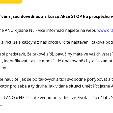
 vám jsou dovednosti z kurzu Akce STOP ku prospěchu v
né ANO x Jasné NE - více informací najdete na webu
www.dra
si říct, že s každým z nás chodí určité nastavení, taková po
si představit, že takové sítě, pavučiny máte ve vašich vztazí
ět, identifikovat, tak se mnozí lidé opakovaně chytají a zamot
iny.
se naučíte, jak se po takových sítích svobodně pohybovat a co
stor pro sebe a ty druhé. Jak v dané situaci umět říct jasné
tí ANO x NE získáte vědomou radost ze života, sílu dělat věci
s.