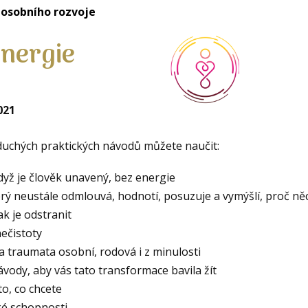
 osobního rozvoje
energie
021
duchých praktických návodů můžete naučit:
 když je člověk unavený, bez energie
rý neustále odmlouvá, hodnotí, posuzuje a vymýšlí, proč ně
ak je odstranit
nečistoty
a traumata osobní, rodová i z minulosti
vody, aby vás tato transformace bavila žít
to, co chcete
ké schopnosti