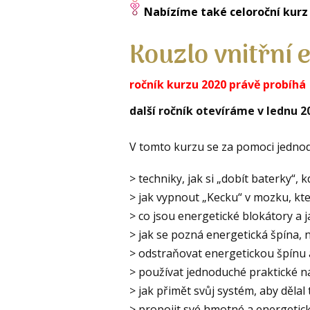
Nabízíme také celoroční kurz
Kouzlo vnitřní 
ročník kurzu 2020 právě probíhá
další ročník otevíráme v lednu 2
V tomto kurzu se za pomoci jedno
> techniky, jak si „dobít baterky“,
> jak vypnout „Kecku“ v mozku, kte
> co jsou energetické blokátory a j
> jak se pozná energetická špína, 
> odstraňovat energetickou špínu 
> používat jednoduché praktické ná
> jak přimět svůj systém, aby dělal 
> propojit své hmotné a energetic